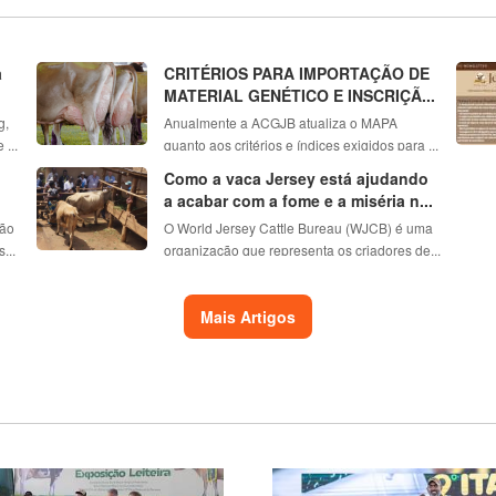
a
CRITÉRIOS PARA IMPORTAÇÃO DE
MATERIAL GENÉTICO E INSCRIÇÃ...
g,
Anualmente a ACGJB atualiza o MAPA
...
quanto aos critérios e índices exigidos para ...
Como a vaca Jersey está ajudando
a acabar com a fome e a miséria n...
ção
O World Jersey Cattle Bureau (WJCB) é uma
...
organização que representa os criadores de...
Mais Artigos