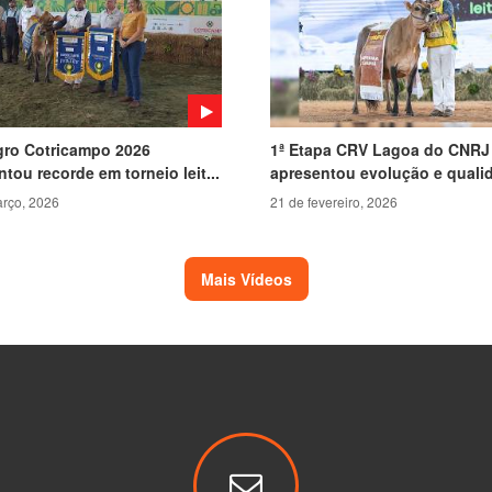
ro Cotricampo 2026
1ª Etapa CRV Lagoa do CNRJ
tou recorde em torneio leit...
apresentou evolução e qualid
rço, 2026
21 de fevereiro, 2026
Mais Vídeos