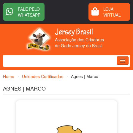
FALE PELO
LOJA
WHATSAPP
VIRTUAL
Associação dos Criadores
de Gado Jersey do Brasil
HOME
›
›
Home
Unidades Certificadas
Agnes | Marco
SOBRE NÓS
AGNES | MARCO
DIVULGAÇÃO
SERVIÇOS
CERTIFICAÇÃO
CONTATO